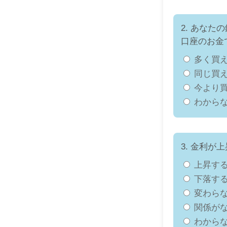
2. あな
口座のお金
多く買
同じ買
今より
わから
3. 金利
上昇す
下落す
変わら
関係が
わから