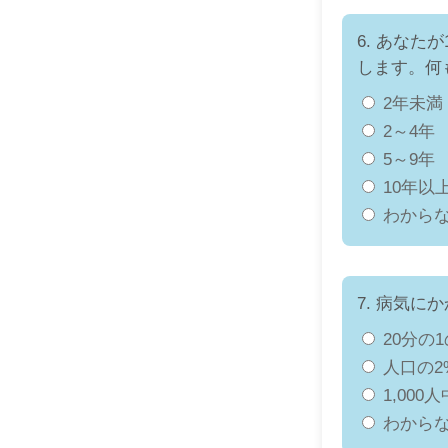
6. あなた
します。何
2年未満
2～4年
5～9年
10年以
わから
7. 病気
20分の
人口の2
1,000人
わから