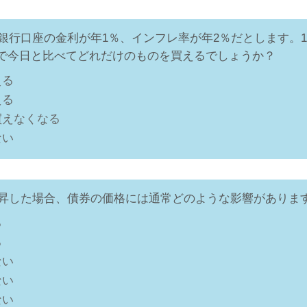
たの銀行口座の金利が年1％、インフレ率が年2％だとします。
で今日と比べてどれだけのものを買えるでしょうか？
える
える
買えなくなる
ない
が上昇した場合、債券の価格には通常どのような影響がありま
る
る
ない
ない
ない