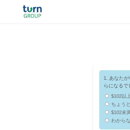
1. あなた
らになるで
$102以
ちょうど$
$102未
わから