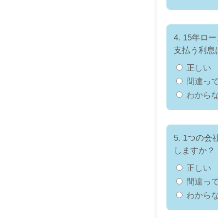
4. 15
支払う利息
正しい
間違っ
わから
5. 1つ
しますか？
正しい
間違っ
わから