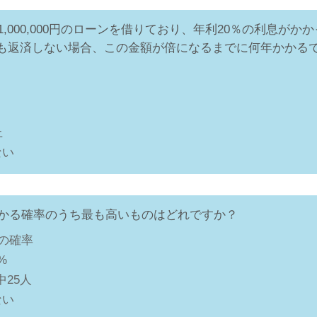
が1,000,000円のローンを借りており、年利20％の利息がか
も返済しない場合、この金額が倍になるまでに何年かかる
上
ない
にかかる確率のうち最も高いものはどれですか？
1の確率
%
中25人
ない