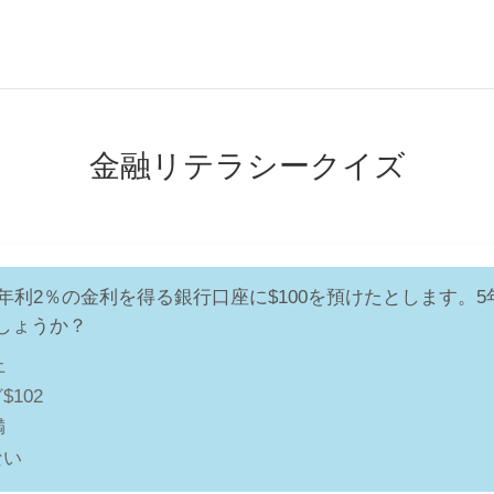
金融リテラシークイズ
が年利2％の金利を得る銀行口座に$100を預けたとします。
しょうか？
上
102
満
ない