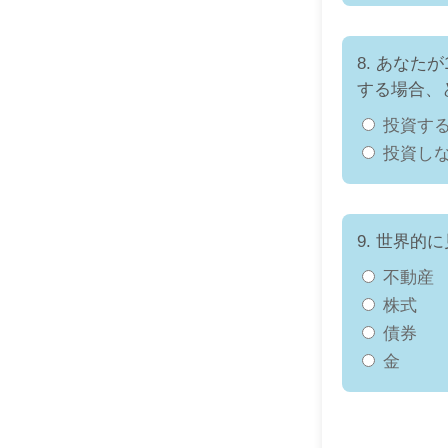
8. あなた
する場合、
投資す
投資し
9. 世界
不動産
株式
債券
金